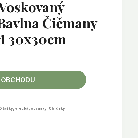
 Voskovaný
Bavlna Čičmany
M 30x30cm
 OBCHODU
 tašky, vrecká, obrúsky
,
Obrúsky