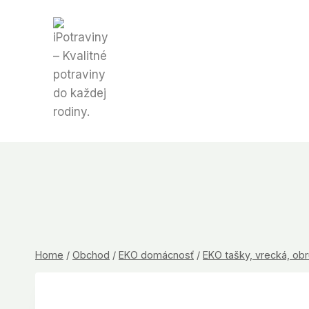
Skip
to
content
Home
/
Obchod
/
EKO domácnosť
/
EKO tašky, vrecká, ob