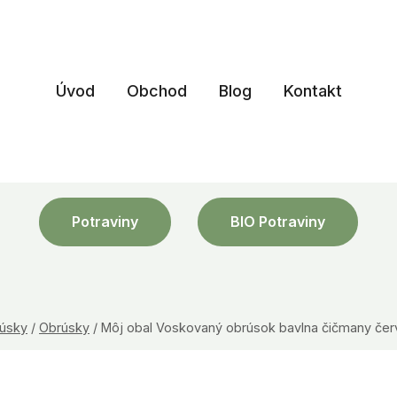
Úvod
Obchod
Blog
Kontakt
Potraviny
BIO Potraviny
rúsky
/
Obrúsky
/
Môj obal Voskovaný obrúsok bavlna čičmany č