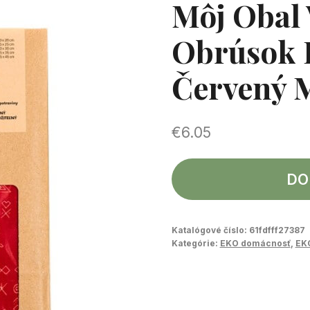
Môj Obal
Obrúsok 
Červený 
€
6.05
DO
Katalógové číslo:
61fdfff27387
Kategórie:
EKO domácnosť
,
EKO