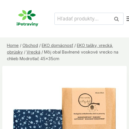
Skip
to
Hľadať:
Vyhľad
content
Home
/
Obchod
/
EKO domácnosť
/
EKO tašky, vrecká,
obrúsky
/
Vrecká
/
Môj obal Bavlnené voskové vrecko na
chlieb Modrotlač 45x35cm