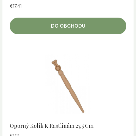
€
17.41
DO OBCHODU
Oporný Kolík K Rastlinám 27,5 Cm
€
1.12