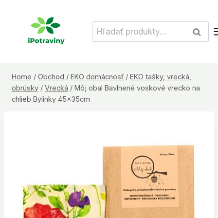
Skip
to
Hľadať:
Vyhľad
content
Home
/
Obchod
/
EKO domácnosť
/
EKO tašky, vrecká,
obrúsky
/
Vrecká
/
Môj obal Bavlnené voskové vrecko na
chlieb Bylinky 45x35cm