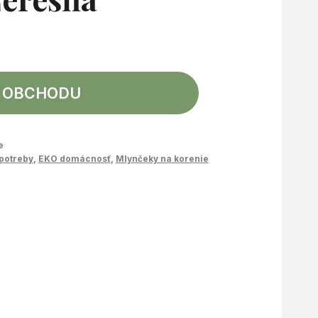
 OBCHODU
e
potreby
,
EKO domácnosť
,
Mlynčeky na korenie