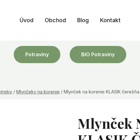
Úvod
Obchod
Blog
Kontakt
Potraviny
BIO Potraviny
otreby
/
Mlynčeky na korenie
/
Mlynček na korenie KLASIK čerešňa
Mlynček 
KLASIK Č