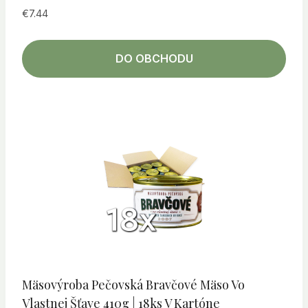
€
7.44
DO OBCHODU
Mäsovýroba Pečovská Bravčové Mäso Vo
Vlastnej Šťave 410g | 18ks V Kartóne