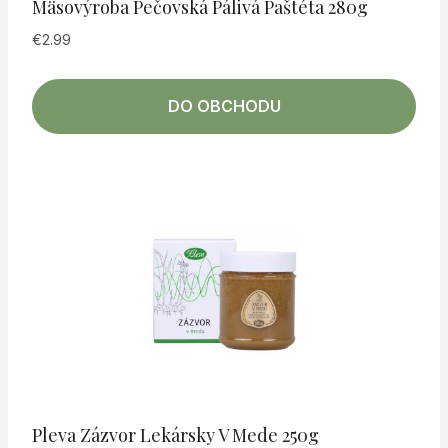
Mäsovýroba Pečovská Pálivá Paštéta 280g
€
2.99
DO OBCHODU
Pleva Zázvor Lekársky V Mede 250g