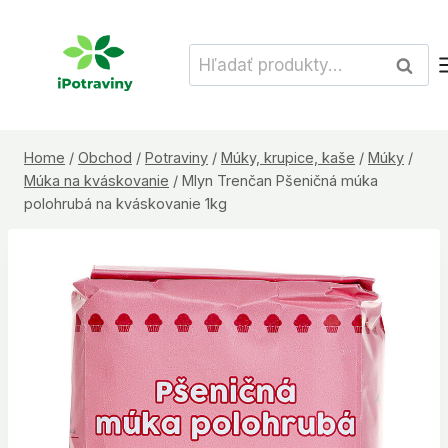
Skip
to
Hľadať:
Vyhľad
content
Home
/
Obchod
/
Potraviny
/
Múky, krupice, kaše
/
Múky
/
Múka na kváskovanie
/
Mlyn Trenčan Pšeničná múka
polohrubá na kváskovanie 1kg