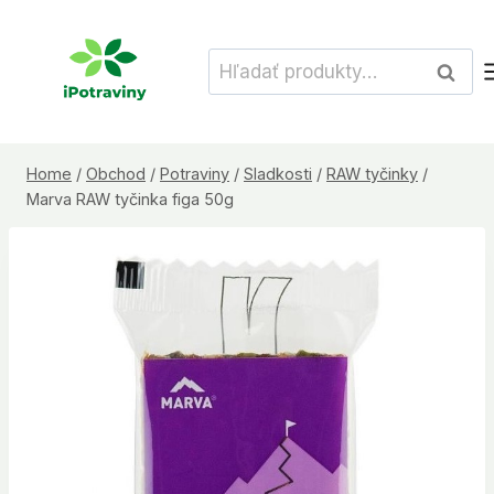
Skip
to
Hľadať:
Vyhľad
content
Home
/
Obchod
/
Potraviny
/
Sladkosti
/
RAW tyčinky
/
Marva RAW tyčinka figa 50g