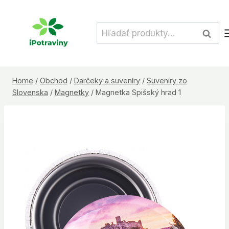
Skip
to
Hľadať:
Vyhľad
content
Home
/
Obchod
/
Darčeky a suveníry
/
Suveníry zo
Slovenska
/
Magnetky
/
Magnetka Spišský hrad 1