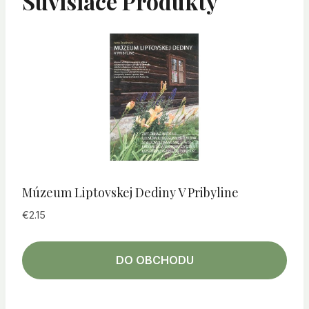
Súvisiace Produkty
Múzeum Liptovskej Dediny V Pribyline
€
2.15
DO OBCHODU