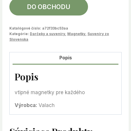
DO OBCHODU
Katalógové číslo:
a72f33bc53aa
Kategórie:
Darčeky a suveníry
,
Magnetky
,
Suveníry zo
Slovenska
Popis
Popis
vtipné magnetky pre každého
Výrobca:
Valach