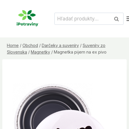
Skip
to
Hľadať:
Vyhľad
content
Home
/
Obchod
/
Darčeky a suveníry
/
Suveníry zo
Slovenska
/
Magnetky
/
Magnetka pijem na ex pivo