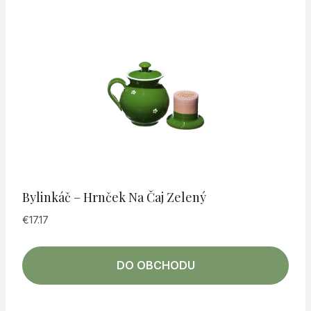
Bylinkáč – Hrnček Na Čaj Zelený
€
17.17
DO OBCHODU