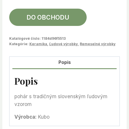
DO OBCHODU
Katalógové číslo:
1184d96f5513
Kategórie:
Keramika
,
Ľudové výrobky
,
Remeselné výrobky
Popis
Popis
pohár s tradičným slovenským ľudovým
vzorom
Výrobca:
Kubo