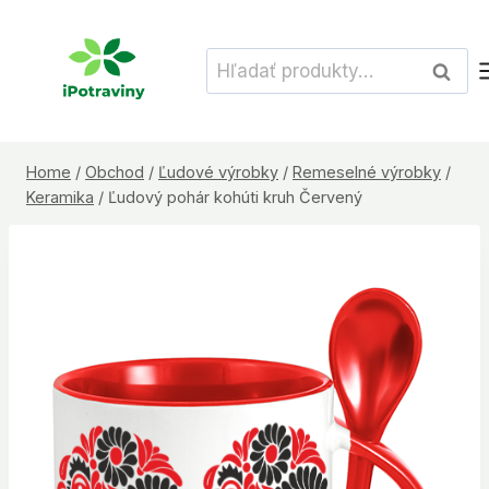
Skip
to
Hľadať:
Vyhľad
content
Home
/
Obchod
/
Ľudové výrobky
/
Remeselné výrobky
/
Keramika
/
Ľudový pohár kohúti kruh Červený