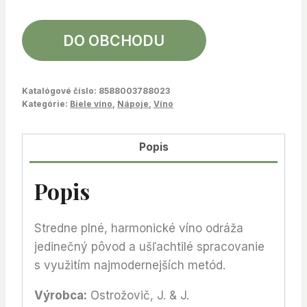
DO OBCHODU
Katalógové číslo:
8588003788023
Kategórie:
Biele víno
,
Nápoje
,
Víno
Popis
Popis
Stredne plné, harmonické víno odráža
jedinečný pôvod a ušľachtilé spracovanie
s využitím najmodernejších me­tód.
Výrobca:
Ostrožovič, J. & J.