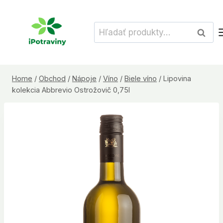
Skip
to
Hľadať:
Vyhľad
content
Home
/
Obchod
/
Nápoje
/
Víno
/
Biele víno
/
Lipovina
kolekcia Abbrevio Ostrožovič 0,75l