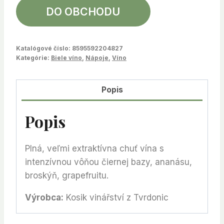
DO OBCHODU
Katalógové číslo:
8595592204827
Kategórie:
Biele víno
,
Nápoje
,
Víno
Popis
Popis
Plná, veľmi extraktívna chuť vína s
intenzívnou vôňou čiernej bazy, ananásu,
broskýň, grapefruitu.
Výrobca:
Kosik vinářství z Tvrdonic