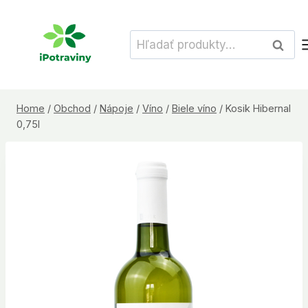
Skip
to
Hľadať:
Vyhľad
content
Home
/
Obchod
/
Nápoje
/
Víno
/
Biele víno
/
Kosik Hibernal
0,75l