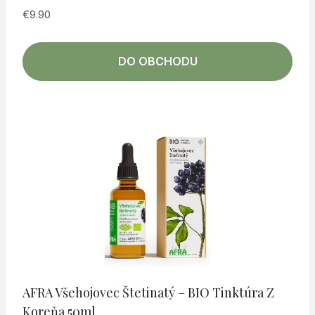
€
9.90
DO OBCHODU
AFRA Všehojovec Štetinatý – BIO Tinktúra Z
Koreňa 50ml