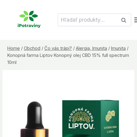
Skip
to
Hľadať:
Vyhľad
content
Home
/
Obchod
/
Čo vás trápi?
/
Alergia, Imunita
/
Imunita
/
Konopná farma Liptov Konopný olej CBD 15% full spectrum
10ml