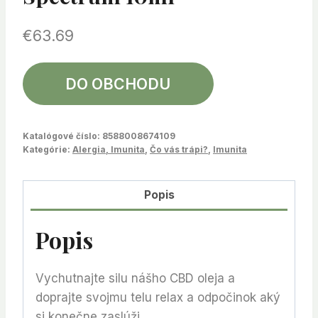
€
63.69
DO OBCHODU
Katalógové číslo:
8588008674109
Kategórie:
Alergia, Imunita
,
Čo vás trápi?
,
Imunita
Popis
Popis
Vychutnajte silu nášho CBD oleja a
doprajte svojmu telu relax a odpočinok aký
si konečne zaslúži.