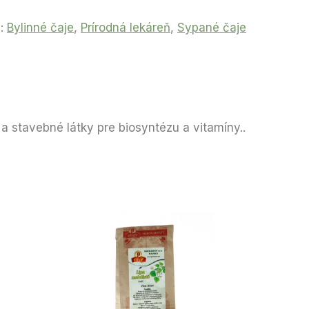
e:
Bylinné čaje
,
Prírodná lekáreň
,
Sypané čaje
 stavebné látky pre biosyntézu a vitamíny..