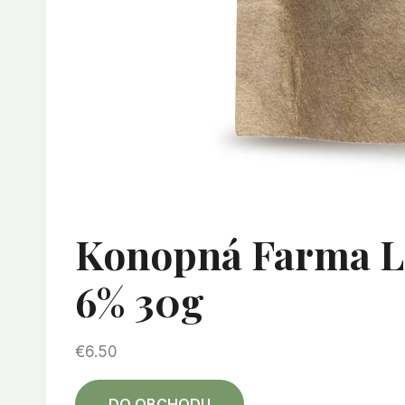
Konopná Farma L
6% 30g
€
6.50
DO OBCHODU