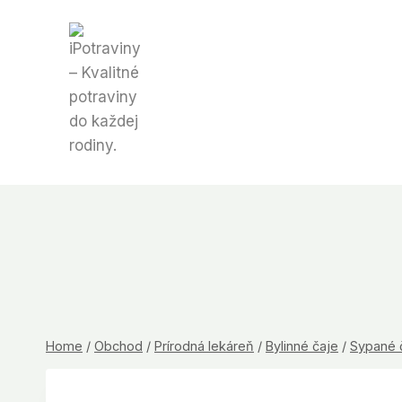
Skip
to
content
Home
/
Obchod
/
Prírodná lekáreň
/
Bylinné čaje
/
Sypané 