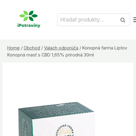
Skip
to
Hľadať:
Vyhľad
content
Home
/
Obchod
/
Valach odporúča
/
Konopná farma Liptov
Konopná masť s CBD 1,65% prírodná 30ml