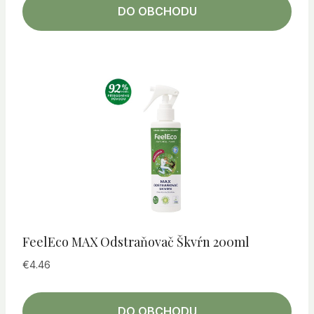
DO OBCHODU
FeelEco MAX Odstraňovač Škvŕn 200ml
€
4.46
DO OBCHODU