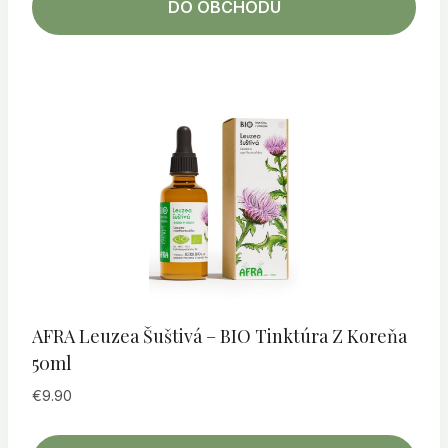
DO OBCHODU
AFRA Leuzea Šuštivá – BIO Tinktúra Z Koreňa
50ml
€
9.90