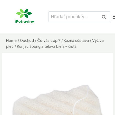
Skip
to
Hľadať:
Vyhľad
content
Home
/
Obchod
/
Čo vás trápi?
/
Kožná sústava
/
Výživa
pleti
/
Konjac špongia telová biela – čistá