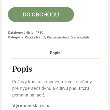
DO OBCHODU
Katalógové číslo:
4780
Kategórie:
Čo vás trápi?
,
Kožná sústava
,
Výživa pleti
Popis
Popis
Ružový konjac s ružovým ílom je určený
pre hypersenzitívnu a citlivú pleť, ktorú
pomáha omladiť.
Výrobca:
Manzana