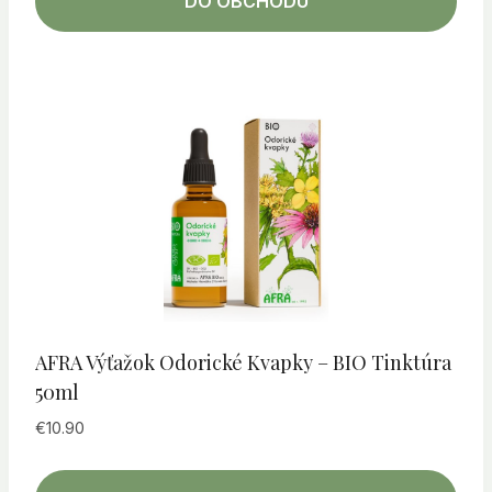
DO OBCHODU
AFRA Výťažok Odorické Kvapky – BIO Tinktúra
50ml
€
10.90