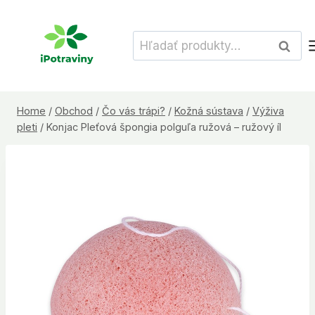
Skip
to
Hľadať:
Vyhľad
content
Home
/
Obchod
/
Čo vás trápi?
/
Kožná sústava
/
Výživa
pleti
/
Konjac Pleťová špongia polguľa ružová – ružový íl