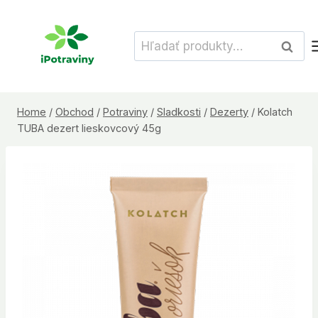
Skip
to
Hľadať:
Vyhľad
content
Home
/
Obchod
/
Potraviny
/
Sladkosti
/
Dezerty
/
Kolatch
TUBA dezert lieskovcový 45g