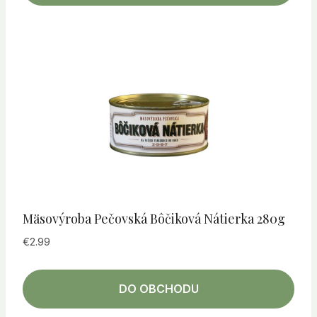
Mäsovýroba Pečovská Bôčiková Nátierka 280g
€
2.99
DO OBCHODU