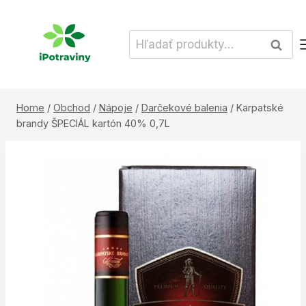
Skip
to
Hľadať:
Vyhľad
content
Home
/
Obchod
/
Nápoje
/
Darčekové balenia
/
Karpatské
brandy ŠPECIÁL kartón 40% 0,7L