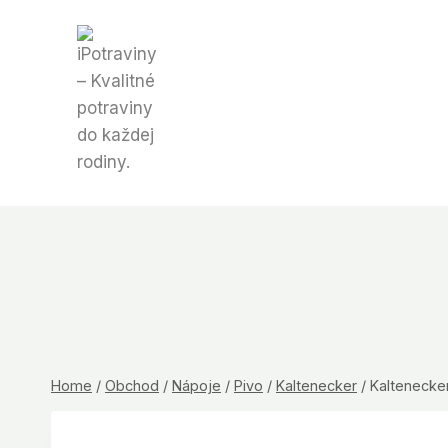
Skip
to
content
Home
/
Obchod
/
Nápoje
/
Pivo
/
Kaltenecker
/
Kaltenecker