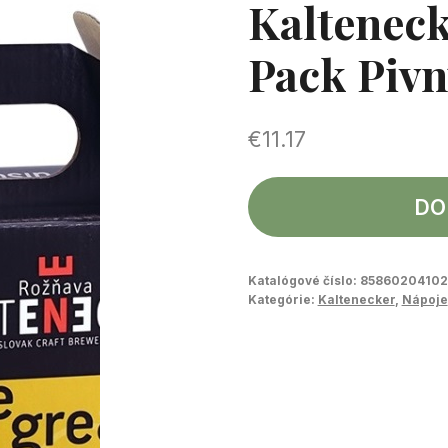
Kalteneck
Pack Pivn
€
11.17
DO
Katalógové číslo:
85860204102
Kategórie:
Kaltenecker
,
Nápoje