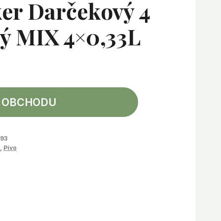
er Darčekový 4
ý MIX 4×0,33L
 OBCHODU
93
,
Pivo