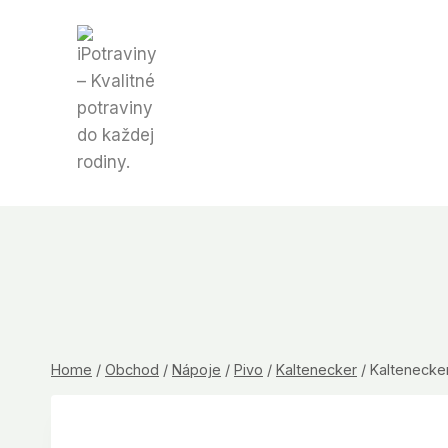
Skip
to
content
Home
/
Obchod
/
Nápoje
/
Pivo
/
Kaltenecker
/
Kaltenecke