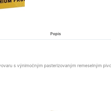
Popis
 pivovaru s výnimočným pasterizovaným remeselným piv