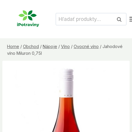
Skip
to
Hľadať:
Vyhľad
content
Home
/
Obchod
/
Nápoje
/
Víno
/
Ovocné víno
/
Jahodové
víno Miluron 0,75l