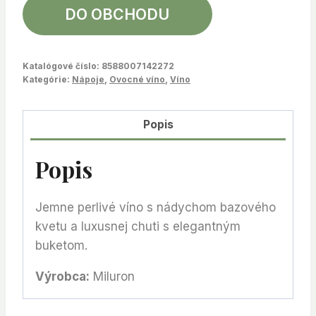
DO OBCHODU
Katalógové číslo:
8588007142272
Kategórie:
Nápoje
,
Ovocné víno
,
Víno
Popis
Popis
Jemne perlivé víno s nádychom bazového
kvetu a luxusnej chuti s elegantným
buketom.
Výrobca:
Miluron