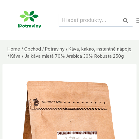
Skip
to
Hľadať:
Vyhľad
content
Home
/
Obchod
/
Potraviny
/
Káva, kakao, instantné nápoje
/
Káva
/
Ja káva mletá 70% Arabica 30% Robusta 250g