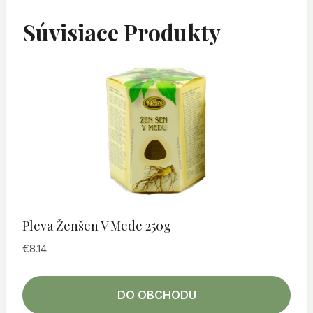
Súvisiace Produkty
Pleva Ženšen V Mede 250g
€
8.14
DO OBCHODU