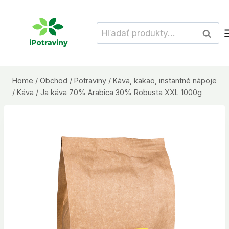
Skip
to
Hľadať:
Vyhľad
content
Home
/
Obchod
/
Potraviny
/
Káva, kakao, instantné nápoje
/
Káva
/
Ja káva 70% Arabica 30% Robusta XXL 1000g