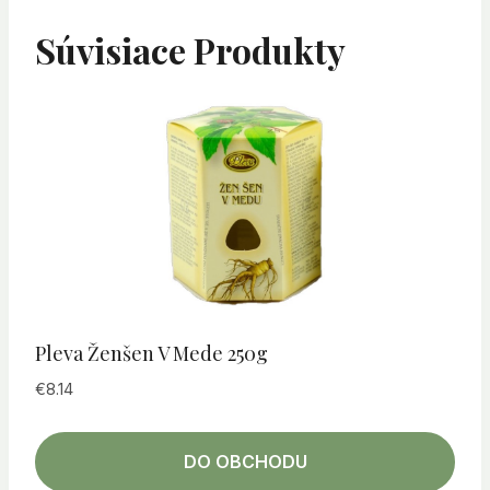
Súvisiace Produkty
Pleva Ženšen V Mede 250g
€
8.14
DO OBCHODU