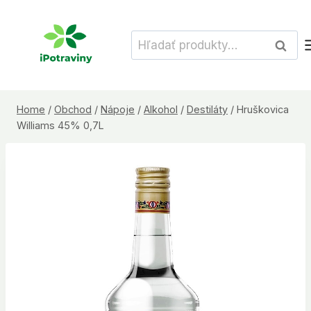
Skip
to
Hľadať:
Vyhľad
content
Home
/
Obchod
/
Nápoje
/
Alkohol
/
Destiláty
/
Hruškovica
Williams 45% 0,7L