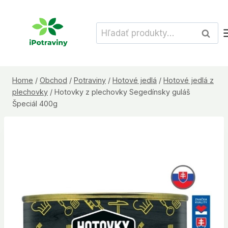
Skip
to
Hľadať:
Vyhľad
content
Home
/
Obchod
/
Potraviny
/
Hotové jedlá
/
Hotové jedlá z
plechovky
/
Hotovky z plechovky Segedínsky guláš
Špeciál 400g