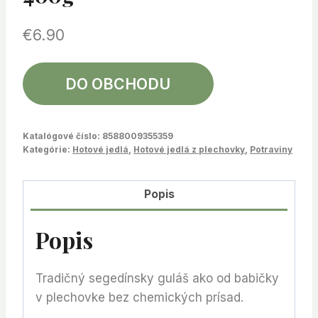
€
6.90
DO OBCHODU
Katalógové číslo:
8588009355359
Kategórie:
Hotové jedlá
,
Hotové jedlá z plechovky
,
Potraviny
Popis
Popis
Tradičný segedínsky guláš ako od babičky
v plechovke bez chemických prísad.