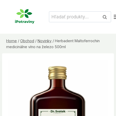
Skip
to
Hľadať:
Vyhľad
content
Home
/
Obchod
/
Novinky
/
Herbadent Maltoferrochin
medicinálne víno na železo 500ml