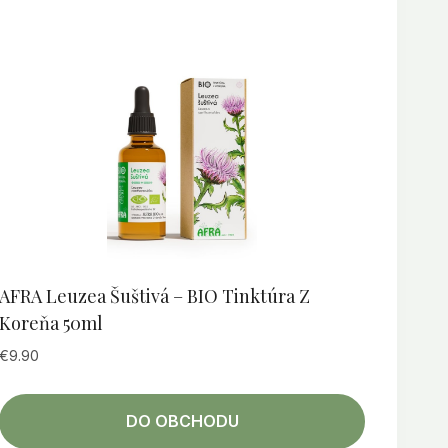
AFRA Leuzea Šuštivá – BIO Tinktúra Z
Koreňa 50ml
€
9.90
DO OBCHODU