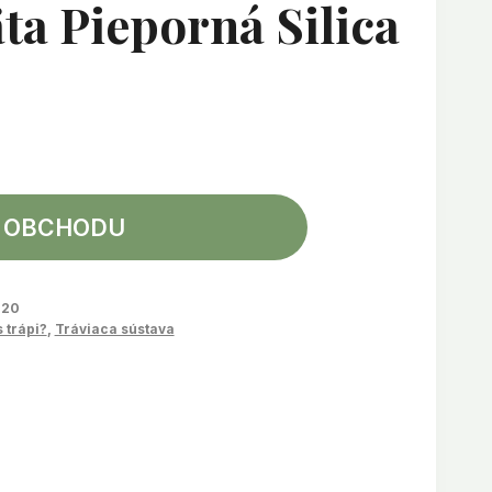
a Pieporná Silica
 OBCHODU
720
 trápi?
,
Tráviaca sústava