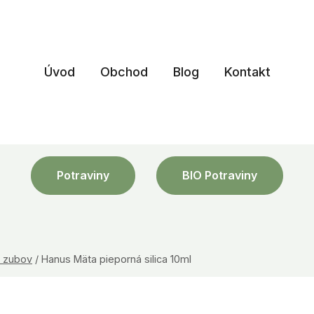
Úvod
Obchod
Blog
Kontakt
Potraviny
BIO Potraviny
i zubov
/
Hanus Mäta pieporná silica 10ml