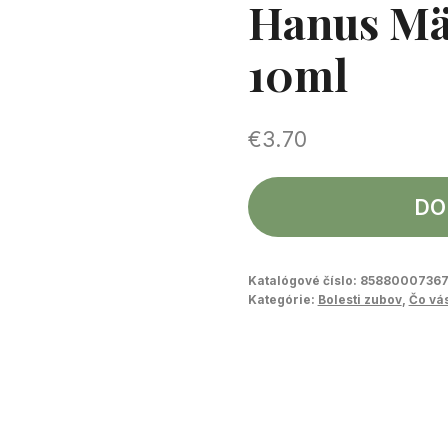
Hanus Mät
10ml
€
3.70
DO
Katalógové číslo:
8588000736
Kategórie:
Bolesti zubov
,
Čo vás