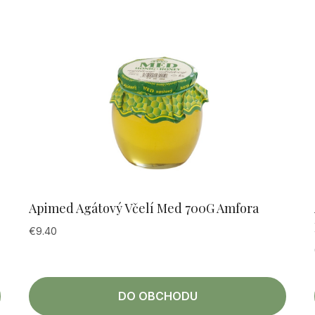
Apimed Agátový Včelí Med 700G Amfora
€
9.40
DO OBCHODU