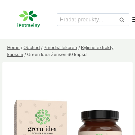
Skip
to
Hľadať:
Vyhľad
content
Home
/
Obchod
/
Prírodná lekáreň
/
Bylinné extrakty,
kapsule
/
Green Idea Ženšen 60 kapsúl