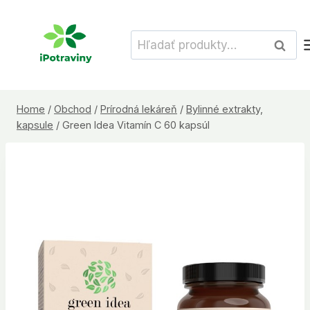
Skip
to
Hľadať:
Vyhľad
content
Home
/
Obchod
/
Prírodná lekáreň
/
Bylinné extrakty,
kapsule
/
Green Idea Vitamín C 60 kapsúl