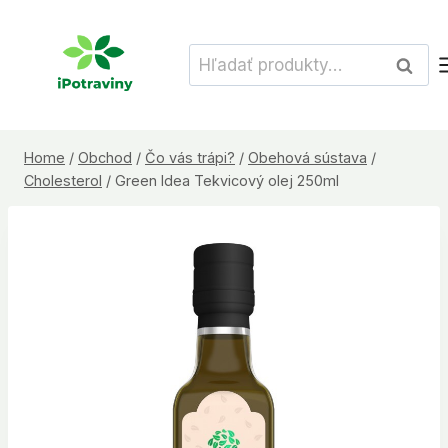
Skip
to
Hľadať:
Vyhľad
content
Home
/
Obchod
/
Čo vás trápi?
/
Obehová sústava
/
Cholesterol
/
Green Idea Tekvicový olej 250ml