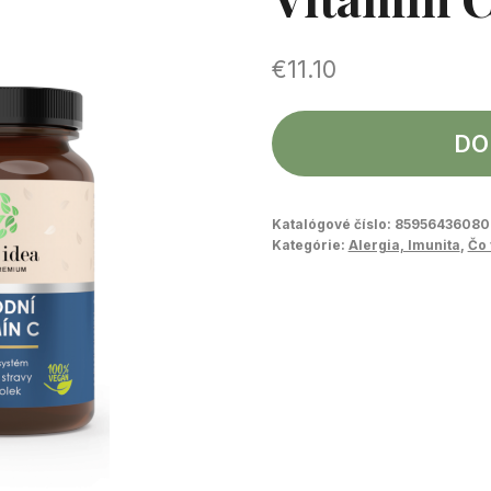
€
11.10
DO
Katalógové číslo:
8595643608
Kategórie:
Alergia, Imunita
,
Čo 