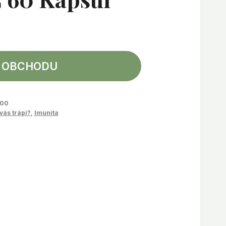
 OBCHODU
000
vás trápi?
,
Imunita