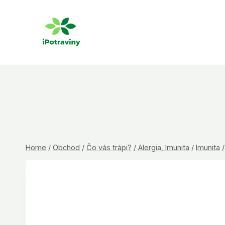
Skip
to
content
Home
/
Obchod
/
Čo vás trápi?
/
Alergia, Imunita
/
Imunita
/