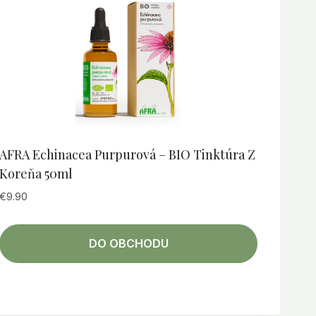
AFRA Echinacea Purpurová – BIO Tinktúra Z
Koreňa 50ml
€
9.90
DO OBCHODU