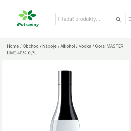
Skip
to
Hľadať:
Vyhľad
content
Home
/
Obchod
/
Nápoje
/
Alkohol
/
Vodka
/
Goral MASTER
LIME 40% 0,7L