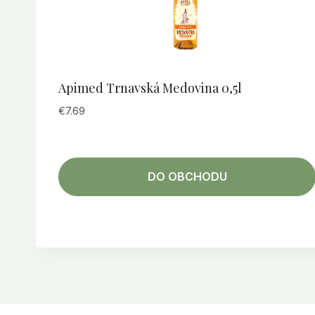
Apimed Trnavská Medovina 0,5l
€
7.69
DO OBCHODU