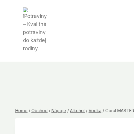
Skip
to
content
Home
/
Obchod
/
Nápoje
/
Alkohol
/
Vodka
/
Goral MASTE