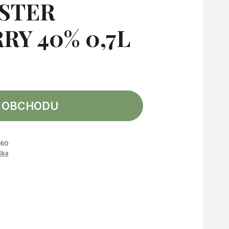
ASTER
RY 40% 0,7L
 OBCHODU
060
dka