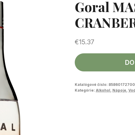
Goral M
CRANBER
€
15.37
DO
Katalógové číslo:
8586017270
Kategórie:
Alkohol
,
Nápoje
,
Vo