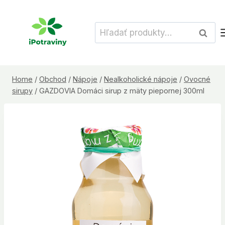
Skip
to
Hľadať:
Vyhľad
content
Home
/
Obchod
/
Nápoje
/
Nealkoholické nápoje
/
Ovocné
sirupy
/
GAZDOVIA Domáci sirup z mäty piepornej 300ml