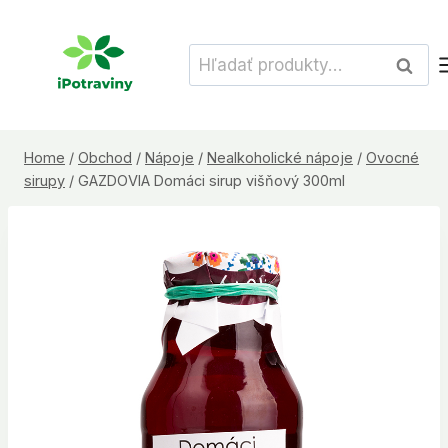
Skip
to
Hľadať:
Vyhľad
content
Home
/
Obchod
/
Nápoje
/
Nealkoholické nápoje
/
Ovocné
sirupy
/
GAZDOVIA Domáci sirup višňový 300ml