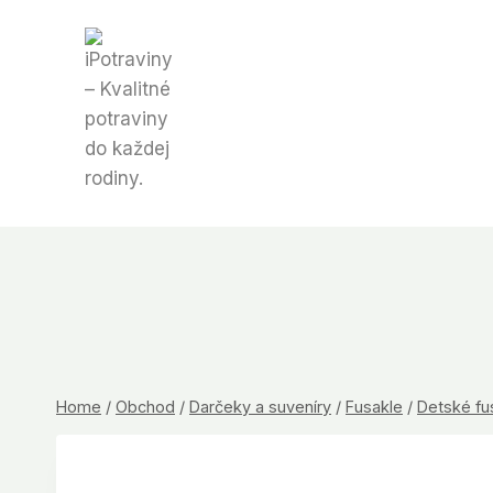
Skip
to
content
Home
/
Obchod
/
Darčeky a suveníry
/
Fusakle
/
Detské fu