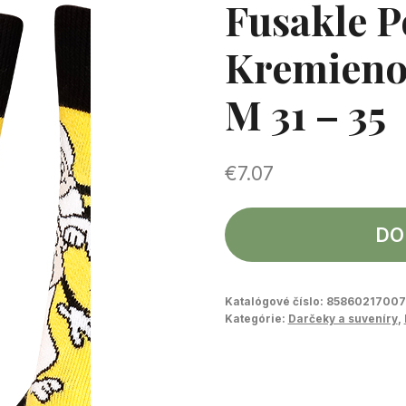
Fusakle 
Kremieno
M 31 – 35
€
7.07
DO
Katalógové číslo:
85860217007
Kategórie:
Darčeky a suveníry
,