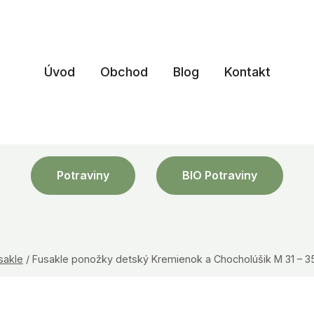
Úvod
Obchod
Blog
Kontakt
Potraviny
BIO Potraviny
sakle
/
Fusakle ponožky detský Kremienok a Chocholúšik M 31 – 3