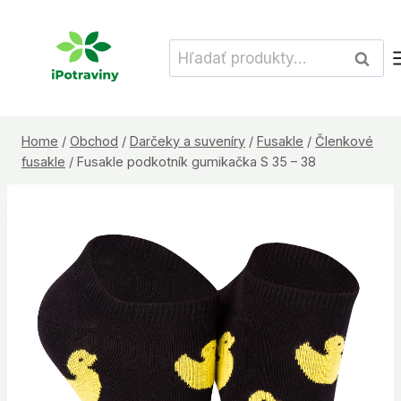
Skip
to
Hľadať:
Vyhľad
content
Home
/
Obchod
/
Darčeky a suveníry
/
Fusakle
/
Členkové
fusakle
/
Fusakle podkotník gumikačka S 35 – 38