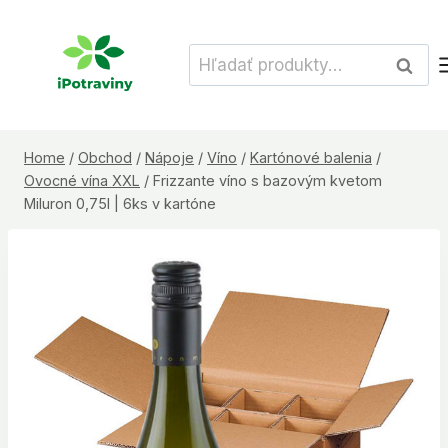
Skip
to
Hľadať:
Vyhľad
content
Home
/
Obchod
/
Nápoje
/
Víno
/
Kartónové balenia
/
Ovocné vína XXL
/
Frizzante víno s bazovým kvetom
Miluron 0,75l | 6ks v kartóne