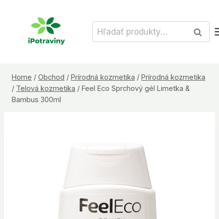
Skip
to
Hľadať:
Vyhľad
content
Home
/
Obchod
/
Prírodná kozmetika
/
Prírodná kozmetika
/
Telová kozmetika
/
Feel Eco Sprchový gél Limetka &
Bambus 300ml