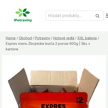
Skip
to
Hľadať:
Vyhľad
content
Home
/
Obchod
/
Potraviny
/
Hotové jedlá
/
XXL balenia
/
Expres menu Zbojnícke kurča 2 porcie 600g | 5ks v
kartóne