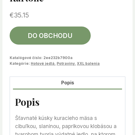
€
35.15
DO OBCHODU
Katalógové číslo:
2ee232b7900a
Kategórie:
Hotové jedlá
,
Potraviny
,
XXL balenia
Popis
Popis
Šťavnaté kúsky kuracieho mäsa s
cibuľkou, slaninou, paprikovou klobásou a
tvarohom tvoria výdatné jedlo, na ktorom