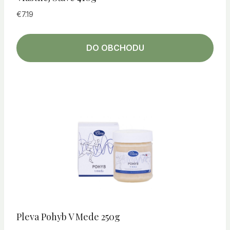
€
7.19
DO OBCHODU
Pleva Pohyb V Mede 250g