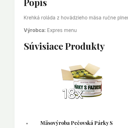
Popis
Krehká roláda z hovädzieho mäsa ručne plnen
Výrobca:
Expres menu
Súvisiace Produkty
Mäsovýroba Pečovská Párky S