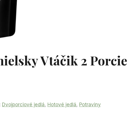
ielsky Vtáčik 2 Porci
:
Dvojporciové jedlá
,
Hotové jedlá
,
Potraviny