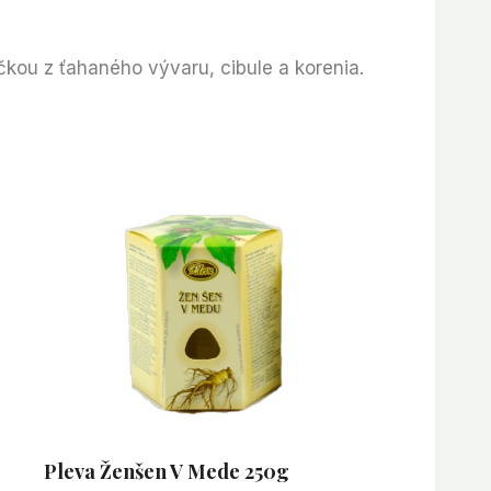
kou z ťahaného vývaru, cibule a korenia.
Pleva Ženšen V Mede 250g