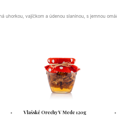
á uhorkou, vajíčkom a údenou slaninou, s jemnou omáč
Vlašské Orechy V Mede 120g