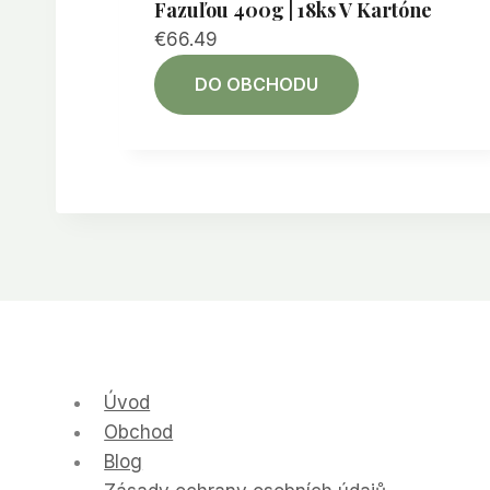
Fazuľou 400g | 18ks V Kartóne
€
66.49
DO OBCHODU
Úvod
Obchod
Blog