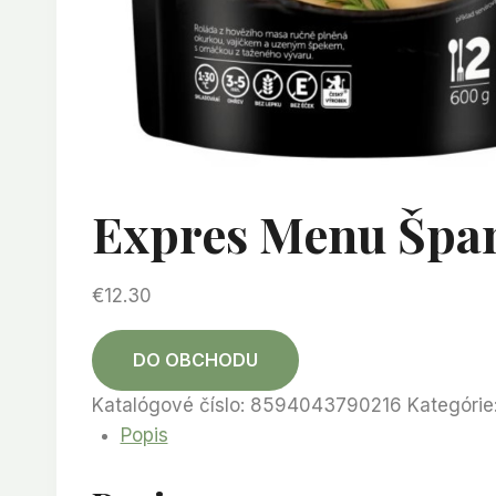
Expres Menu Špan
€
12.30
DO OBCHODU
Katalógové číslo:
8594043790216
Kategórie
Popis