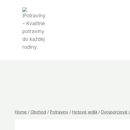
Skip
to
content
Home
/
Obchod
/
Potraviny
/
Hotové jedlá
/
Dvojporciové j