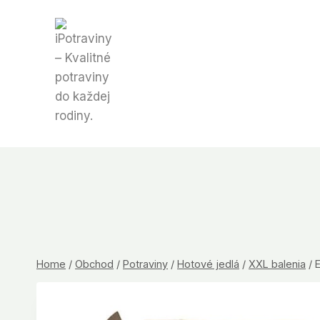
Skip
to
content
Home
/
Obchod
/
Potraviny
/
Hotové jedlá
/
XXL balenia
/