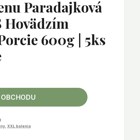
enu Paradajková
 Hovädzím
orcie 600g | 5ks
e
 OBCHODU
1
iny
,
XXL balenia