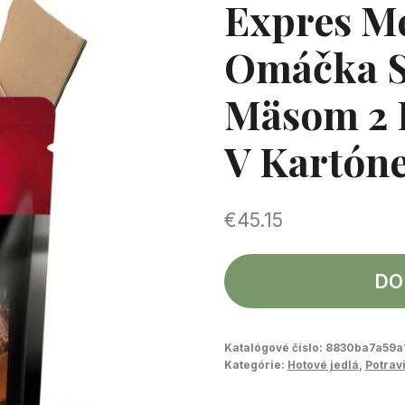
Expres M
Omáčka S
Mäsom 2 P
V Kartón
€
45.15
DO
Katalógové číslo:
8830ba7a59a
Kategórie:
Hotové jedlá
,
Potrav