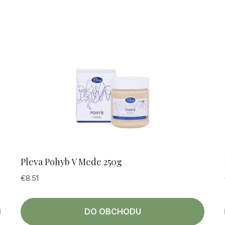
Pleva Pohyb V Mede 250g
€
8.51
DO OBCHODU