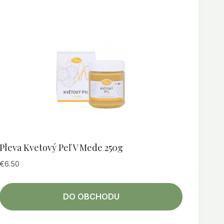
Pleva Kvetový Peľ V Mede 250g
€
6.50
DO OBCHODU