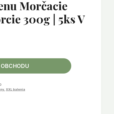
enu Morčacie
rcie 300g | 5ks V
 OBCHODU
0
iny
,
XXL balenia