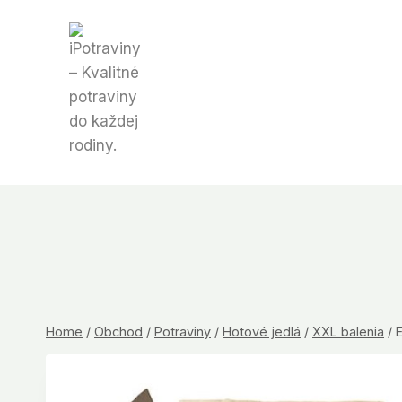
Skip
to
content
Home
/
Obchod
/
Potraviny
/
Hotové jedlá
/
XXL balenia
/