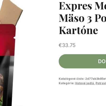
Expres M
Mäso 3 Po
Kartóne
€
33.75
DO
Katalógové číslo:
2d77ab3b85e
Kategórie:
Hotové jedlá
,
Potrav