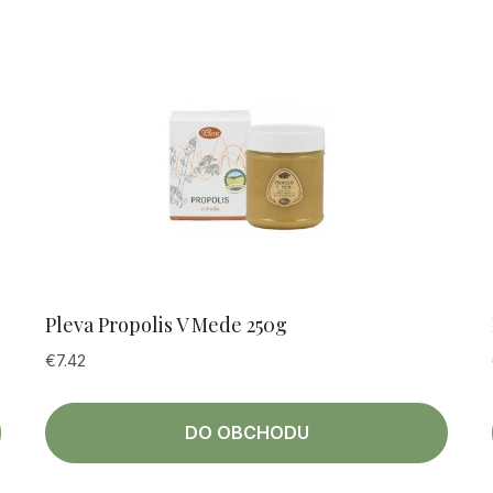
Pleva Propolis V Mede 250g
€
7.42
DO OBCHODU