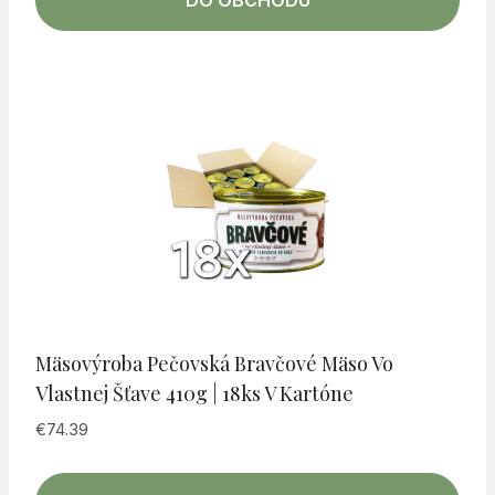
DO OBCHODU
Mäsovýroba Pečovská Bravčové Mäso Vo
Vlastnej Šťave 410g | 18ks V Kartóne
€
74.39