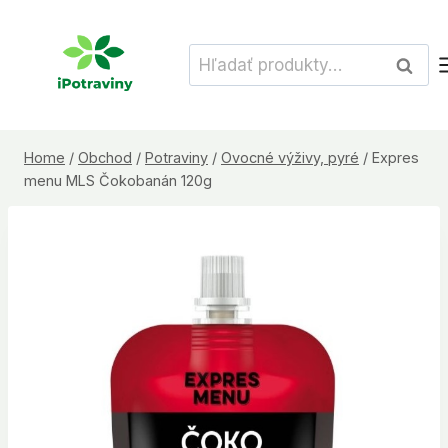
Skip
to
Hľadať:
Vyhľad
content
Home
/
Obchod
/
Potraviny
/
Ovocné výživy, pyré
/
Expres
menu MLS Čokobanán 120g