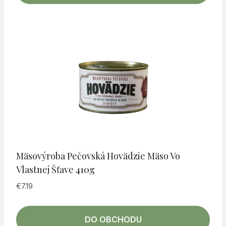
Mäsovýroba Pečovská Hovädzie Mäso Vo
Vlastnej Šťave 410g
€
7.19
DO OBCHODU