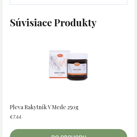
Súvisiace Produkty
Pleva Rakytník V Mede 250g
€
7.44