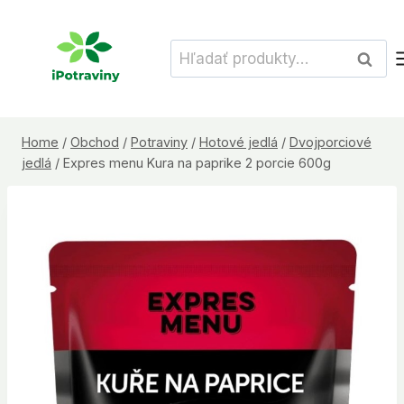
Skip
to
Hľadať:
Vyhľad
content
Home
/
Obchod
/
Potraviny
/
Hotové jedlá
/
Dvojporciové
jedlá
/
Expres menu Kura na paprike 2 porcie 600g