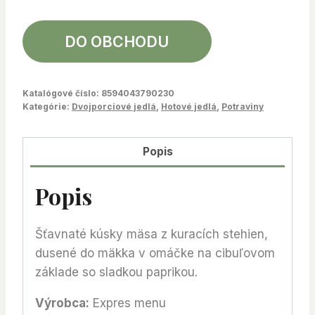
DO OBCHODU
Katalógové číslo:
8594043790230
Kategórie:
Dvojporciové jedlá
,
Hotové jedlá
,
Potraviny
Popis
Popis
Šťavnaté kúsky mäsa z kuracích stehien,
dusené do mäkka v omáčke na cibuľovom
základe so sladkou paprikou.
Výrobca:
Expres menu