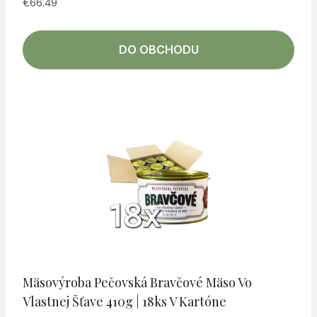
€
66.49
DO OBCHODU
Mäsovýroba Pečovská Bravčové Mäso Vo
Vlastnej Šťave 410g | 18ks V Kartóne