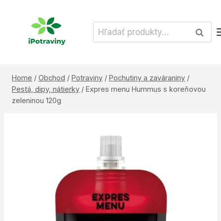
Skip
to
Hľadať:
Vyhľad
content
Home
/
Obchod
/
Potraviny
/
Pochutiny a zaváraniny
/
Pestá, dipy, nátierky
/
Expres menu Hummus s koreňovou
zeleninou 120g