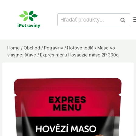
Skip
to
Hľadať:
Vyhľad
content
Home
/
Obchod
/
Potraviny
/
Hotové jedlá
/
Mäso vo
vlastnej šťave
/
Expres menu Hovädzie mäso 2P 300g