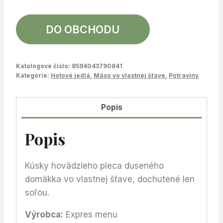
DO OBCHODU
Katalógové číslo:
8594043790841
Kategórie:
Hotové jedlá
,
Mäso vo vlastnej šťave
,
Potraviny
Popis
Popis
Kúsky hovädzieho pleca duseného
domäkka vo vlastnej šťave, dochutené len
soľou.
Výrobca:
Expres menu