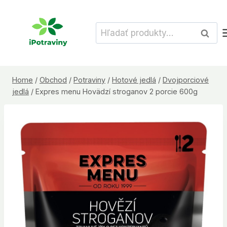
Skip
to
Hľadať:
Vyhľad
content
Home
/
Obchod
/
Potraviny
/
Hotové jedlá
/
Dvojporciové
jedlá
/
Expres menu Hovädzí stroganov 2 porcie 600g