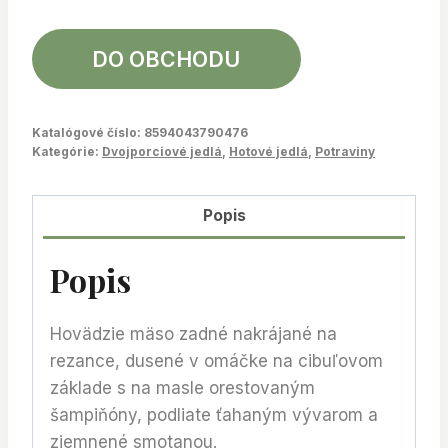
DO OBCHODU
Katalógové číslo:
8594043790476
Kategórie:
Dvojporciové jedlá
,
Hotové jedlá
,
Potraviny
Popis
Popis
Hovädzie mäso zadné nakrájané na
rezance, dusené v omáčke na cibuľovom
základe s na masle orestovaným
šampiňóny, podliate ťahaným vývarom a
zjemnené smotanou.