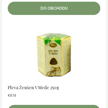
DO OBCHODU
Pleva Ženšen V Mede 250g
€
8.14