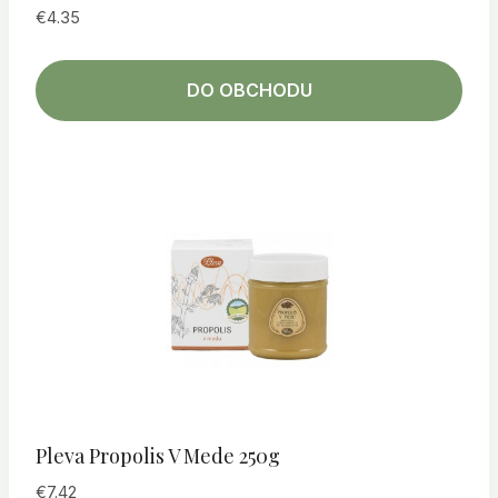
€
4.35
DO OBCHODU
Pleva Propolis V Mede 250g
€
7.42