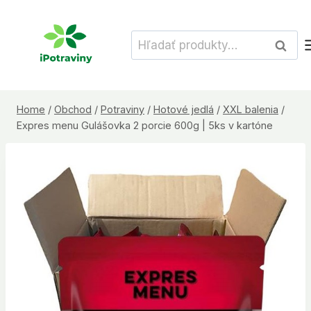
Skip
to
Hľadať:
Vyhľad
content
Home
/
Obchod
/
Potraviny
/
Hotové jedlá
/
XXL balenia
/
Expres menu Gulášovka 2 porcie 600g | 5ks v kartóne