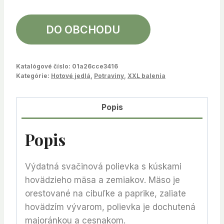
DO OBCHODU
Katalógové číslo:
01a26cce3416
Kategórie:
Hotové jedlá
,
Potraviny
,
XXL balenia
Popis
Popis
Výdatná svačinová polievka s kúskami
hovädzieho mäsa a zemiakov. Mäso je
orestované na cibuľke a paprike, zaliate
hovädzím vývarom, polievka je dochutená
majoránkou a cesnakom.