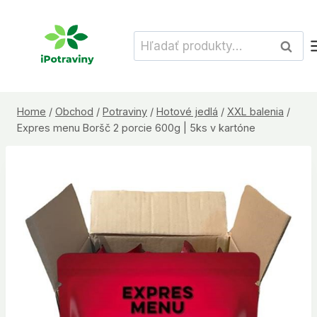
Skip
to
Hľadať:
Vyhľad
content
Home
/
Obchod
/
Potraviny
/
Hotové jedlá
/
XXL balenia
/
Expres menu Boršč 2 porcie 600g | 5ks v kartóne