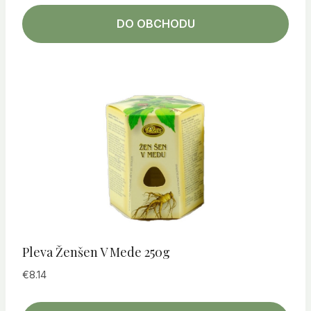
DO OBCHODU
Pleva Ženšen V Mede 250g
€
8.14