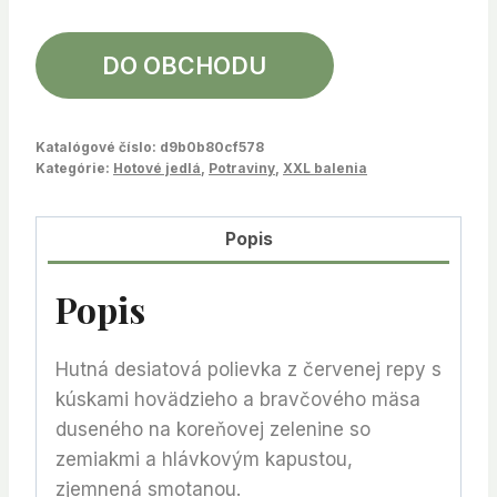
DO OBCHODU
Katalógové číslo:
d9b0b80cf578
Kategórie:
Hotové jedlá
,
Potraviny
,
XXL balenia
Popis
Popis
Hutná desiatová polievka z červenej repy s
kúskami hovädzieho a bravčového mäsa
duseného na koreňovej zelenine so
zemiakmi a hlávkovým kapustou,
zjemnená smotanou.